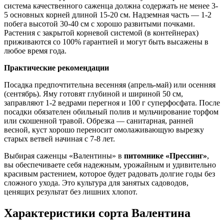
система качественного саженца должна содержать не менее 3-
5 основных корней длиной 15-20 см. Надземная часть — 1-2
побега высотой 30-40 см с хорошо развитыми почками.
Растения с закрытой корневой системой (в контейнерах)
приживаются со 100% гарантией и могут быть высажены в
любое время года.
Практические рекомендации
Посадка предпочтительна весенняя (апрель-май) или осенняя
(сентябрь). Яму готовят глубиной и шириной 50 см,
заправляют 1-2 ведрами перегноя и 100 г суперфосфата. После
посадки обязателен обильный полив и мульчирование торфом
или скошенной травой. Обрезка — санитарная, ранней
весной, куст хорошо переносит омолаживающую вырезку
старых ветвей начиная с 7-8 лет.
Выбирая саженцы «Валентины» в
питомнике «Прессинг»
,
вы обеспечиваете себя надежным, урожайным и удивительно
красивым растением, которое будет радовать долгие годы без
сложного ухода. Это культура для занятых садоводов,
ценящих результат без лишних хлопот.
Характеристики сорта Валентина