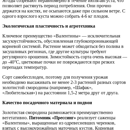
Ягоды созревают неравномерно в течение июля-августа, что
позволяет растянуть период потребления. Они прочно
держатся на кистях, не осыпаются даже при сильном ветре. С
одного взрослого куста можно собрать 4-6 кг плодов.
Экологическая пластичность и агротехника
Ключевое преимущество «Валентины» — исключительная
засухоустойчивость, обусловленная глубокопроникающей
корневой системой. Растение может обходиться без полива в
засушливых регионах, где другие культуры требуют
регулярного орошения. Зимостойкость сорта очень высокая —
до -40°C, цветковые почки не повреждаются при резких
перепадах температур.
Сорт самобесплоден, поэтому для получения урожая
необходимо высаживать не менее 2-3 растений разных сортов
золотистой смородины (например, «Шафак»,
«Любительская») на расстоянии 1,5-2 метра друг от друга.
Качество посадочного материала и подвои
Золотистая смородина размножается преимущественно
вегетативно.
Питомник «Прессинг»
реализует саженцы
«Валентины», выращенные из одревесневших черенков,
взятых с высокоурожайных маточных кустов. Корневая