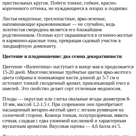
приствольных кругов. Побеги тонкие, гибкие, красно-
коричневого оттенка, не нуждающиеся в опорах и подвязке.
Листья некрупные, трехлопастные, ярко-зеленые,
напоминающие крыжовниковые — не случайно, ведь
золотистая смородина является его ближайшим
родственником. Осенью куст окрашивается в огненно-желтые
и карминно-красные тона, превращая садовый участок в
ландшафтную доминанту.
Цветение и плодоношение: два сезона декоративности
Цветение «Валентины» наступает в конце мая и продолжается
15-20 дней. Многочисленные трубчатые цветки ярко-желтого
цвета собраны в поникающие кисти длиной до 5-7 см и
источают тонкий гвоздичный аромат, привлекающий пчел и
шмелей. Это свойство делает сорт отличным медоносом.
Плоды — округлые или слегка овальные ягоды диаметром 8-
10 мм, массой 1,2-1,5 г. При созревании они приобретают
насыщенный янтарно-желтый цвет с легким румянцем на
солнечной стороне. Кожица тонкая, полупрозрачная, мякоть
сочная, сладкая с едва уловимой кислинкой и характерным
мускатным ароматом. Вкусовая оценка — 4,6 балла из 5.