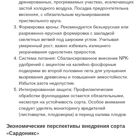
дренированных, прогреваемых участках, исключающих
застой холодного воздуха. Посадка предпочтительна
весенняя, с обязательным мульчированием
приствольного круга.
Формировка кроны: Рекомендуется безъярусная или
разреженно-ярусная формировка с закладкой
скелетных ветвей под широким углом. Учитывая
умеренный рост, важно избежать излишнего
укорачивания однолетних приростов.
Система питания: Сбалансированное внесение NPK-
удобрений с акцентом на калийно-фосфорные
подкормки во второй половине лета для улучшения
вызревания древесины и повышения зимостойкости.
Избыток азота недопустим.
Интегрированная защита: Профилактические
обработки фунгицидами остаются обязательными,
несмотря на устойчивость сорта. Особое внимание
следует уделять мониторингу вредителей
(листовертки, плодожорка) в период налива плодов.
Экономические перспективы внедрения сорта
«Сардоникс»