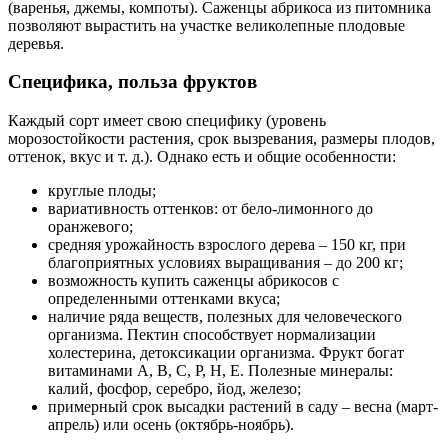
(варенья, джемы, компоты). Саженцы абрикоса из питомника
позволяют вырастить на участке великолепные плодовые
деревья.
Специфика, польза фруктов
Каждый сорт имеет свою специфику (уровень
морозостойкости растения, срок вызревания, размеры плодов,
оттенок, вкус и т. д.). Однако есть и общие особенности:
круглые плоды;
вариативность оттенков: от бело-лимонного до
оранжевого;
средняя урожайность взрослого дерева – 150 кг, при
благоприятных условиях выращивания – до 200 кг;
возможность купить саженцы абрикосов с
определенными оттенками вкуса;
наличие ряда веществ, полезных для человеческого
организма. Пектин способствует нормализации
холестерина, детоксикации организма. Фрукт богат
витаминами А, В, С, Р, Н, Е. Полезные минералы:
калий, фосфор, серебро, йод, железо;
примерный срок высадки растений в саду – весна (март-
апрель) или осень (октябрь-ноябрь).