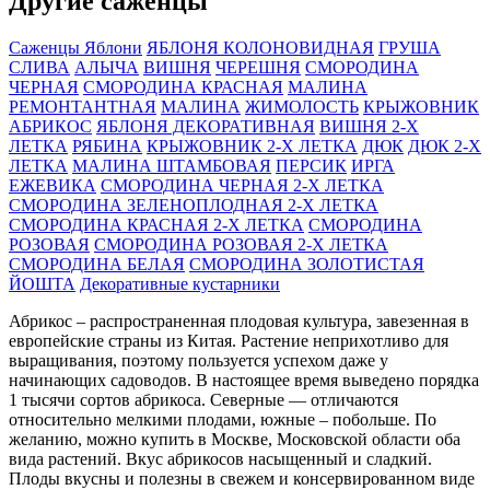
Другие саженцы
Саженцы Яблони
ЯБЛОНЯ КОЛОНОВИДНАЯ
ГРУША
СЛИВА
АЛЫЧА
ВИШНЯ
ЧЕРЕШНЯ
СМОРОДИНА
ЧЕРНАЯ
СМОРОДИНА КРАСНАЯ
МАЛИНА
РЕМОНТАНТНАЯ
МАЛИНА
ЖИМОЛОСТЬ
КРЫЖОВНИК
АБРИКОС
ЯБЛОНЯ ДЕКОРАТИВНАЯ
ВИШНЯ 2-Х
ЛЕТКА
РЯБИНА
КРЫЖОВНИК 2-Х ЛЕТКА
ДЮК
ДЮК 2-Х
ЛЕТКА
МАЛИНА ШТАМБОВАЯ
ПЕРСИК
ИРГА
ЕЖЕВИКА
СМОРОДИНА ЧЕРНАЯ 2-Х ЛЕТКА
СМОРОДИНА ЗЕЛЕНОПЛОДНАЯ 2-Х ЛЕТКА
СМОРОДИНА КРАСНАЯ 2-Х ЛЕТКА
СМОРОДИНА
РОЗОВАЯ
СМОРОДИНА РОЗОВАЯ 2-Х ЛЕТКА
СМОРОДИНА БЕЛАЯ
СМОРОДИНА ЗОЛОТИСТАЯ
ЙОШТА
Декоративные кустарники
Абрикос – распространенная плодовая культура, завезенная в
европейские страны из Китая. Растение неприхотливо для
выращивания, поэтому пользуется успехом даже у
начинающих садоводов. В настоящее время выведено порядка
1 тысячи сортов абрикоса. Северные — отличаются
относительно мелкими плодами, южные – побольше. По
желанию, можно купить в Москве, Московской области оба
вида растений. Вкус абрикосов насыщенный и сладкий.
Плоды вкусны и полезны в свежем и консервированном виде