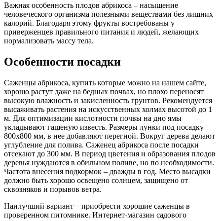
Важная особенность плодов абрикоса – насыщение
человеческого организма полезными веществами без лишних
калорий. Благодаря этому фрукты востребованы у
приверженцев правильного питания и людей, желающих
нормализовать массу тела.
Особенности посадки
Саженцы абрикоса, купить которые можно на нашем сайте,
хорошо растут даже на бедных почвах, но плохо переносят
высокую влажность и закисленность грунтов. Рекомендуется
высаживать растения на искусственных холмах высотой до 1
м. Для оптимизации кислотности почвы на дно ямы
укладывают гашеную известь. Размеры лунки под посадку –
800х800 мм, в нее добавляют перегной. Вокруг дерева делают
углубление для полива. Саженец абрикоса после посадки
отсекают до 300 мм. В период цветения и образования плодов
деревья нуждаются в обильном поливе, но по необходимости.
Частота внесения подкормок – дважды в год. Место высадки
должно быть хорошо освещено солнцем, защищено от
сквозняков и порывов ветра.
Наилучший вариант – приобрести хорошие саженцы в
проверенном питомнике. Интернет-магазин садового