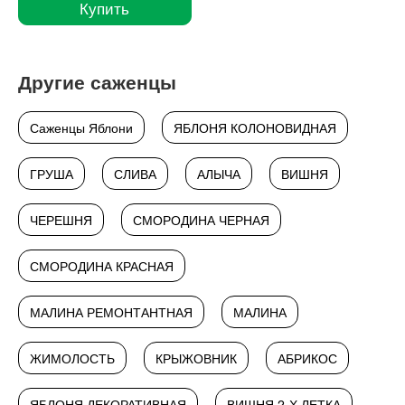
Купить
Другие саженцы
Саженцы Яблони
ЯБЛОНЯ КОЛОНОВИДНАЯ
ГРУША
СЛИВА
АЛЫЧА
ВИШНЯ
ЧЕРЕШНЯ
СМОРОДИНА ЧЕРНАЯ
СМОРОДИНА КРАСНАЯ
МАЛИНА РЕМОНТАНТНАЯ
МАЛИНА
ЖИМОЛОСТЬ
КРЫЖОВНИК
АБРИКОС
ЯБЛОНЯ ДЕКОРАТИВНАЯ
ВИШНЯ 2-Х ЛЕТКА