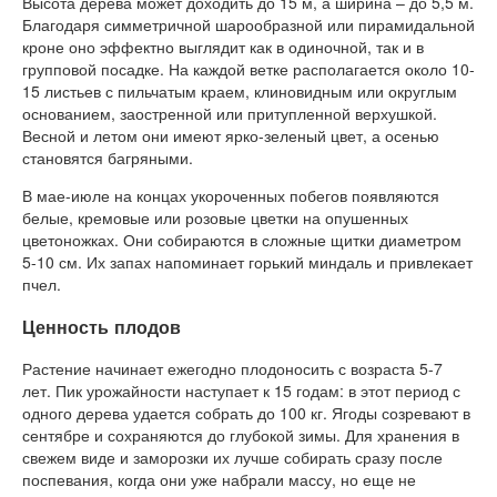
Высота дерева может доходить до 15 м, а ширина – до 5,5 м.
Благодаря симметричной шарообразной или пирамидальной
кроне оно эффектно выглядит как в одиночной, так и в
групповой посадке. На каждой ветке располагается около 10-
15 листьев с пильчатым краем, клиновидным или округлым
основанием, заостренной или притупленной верхушкой.
Весной и летом они имеют ярко-зеленый цвет, а осенью
становятся багряными.
В мае-июле на концах укороченных побегов появляются
белые, кремовые или розовые цветки на опушенных
цветоножках. Они собираются в сложные щитки диаметром
5-10 см. Их запах напоминает горький миндаль и привлекает
пчел.
Ценность плодов
Растение начинает ежегодно плодоносить с возраста 5-7
лет. Пик урожайности наступает к 15 годам: в этот период с
одного дерева удается собрать до 100 кг. Ягоды созревают в
сентябре и сохраняются до глубокой зимы. Для хранения в
свежем виде и заморозки их лучше собирать сразу после
поспевания, когда они уже набрали массу, но еще не