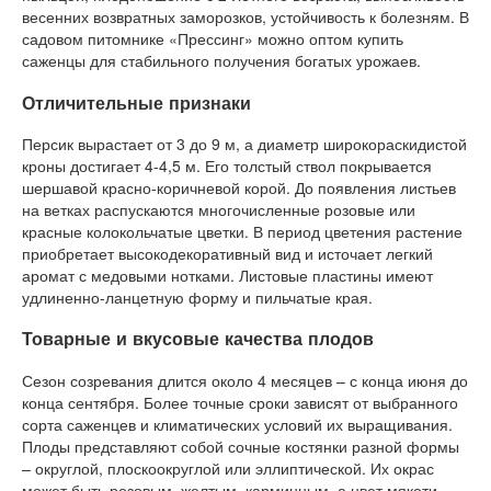
весенних возвратных заморозков, устойчивость к болезням. В
садовом питомнике «Прессинг» можно оптом купить
саженцы для стабильного получения богатых урожаев.
Отличительные признаки
Персик вырастает от 3 до 9 м, а диаметр широкораскидистой
кроны достигает 4-4,5 м. Его толстый ствол покрывается
шершавой красно-коричневой корой. До появления листьев
на ветках распускаются многочисленные розовые или
красные колокольчатые цветки. В период цветения растение
приобретает высокодекоративный вид и источает легкий
аромат с медовыми нотками. Листовые пластины имеют
удлиненно-ланцетную форму и пильчатые края.
Товарные и вкусовые качества плодов
Сезон созревания длится около 4 месяцев – с конца июня до
конца сентября. Более точные сроки зависят от выбранного
сорта саженцев и климатических условий их выращивания.
Плоды представляют собой сочные костянки разной формы
– округлой, плоскоокруглой или эллиптической. Их окрас
может быть розовым, желтым, карминным, а цвет мякоти –