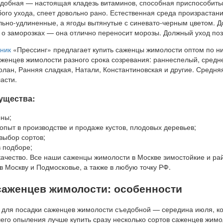
обная — настоящая кладезь витаминов, способная приспособитьс
бого ухода, спеет довольно рано. Естественная среда произрастани
льно-удлиненные, а ягоды вытянутые с синевато-черным цветом. До
 о заморозках — она отлично переносит морозы. Должный уход поз
ник
«Прессинг» предлагает купить саженцы жимолости оптом по ни
женцев жимолости разного срока созревания: раннеспелый, средн
олан, Ранняя сладкая, Натали, Константиновская и другие. Средняя
асти.
ущества:
ены;
опыт в производстве и продаже кустов, плодовых деревьев;
выбор сортов;
 подборе;
качество. Все наши саженцы жимолости в Москве зимостойкие и р
в Москву и Подмосковье, а также в любую точку РФ.
саженцев жимолости: особенности
для посадки саженцев жимолости съедобной — середина июля, ког
шего опыления лучше купить сразу несколько сортов саженцев жим