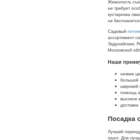
Жимолость съед
не требует осо
кустарника ова
не беспокоится
Садовый
питом
ассортимент са
Задунайская, Р
Московской обл
Наши преим
низкие ц
большой 
широкий 
помощь в
высокое 
доставка 
Посадка 
Лучший период 
грунт. Для луч