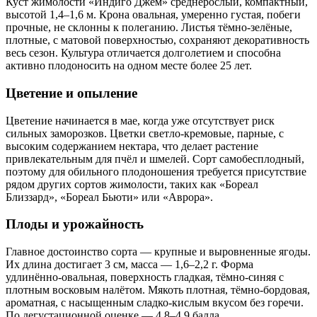
Куст жимолости «Индиго Джем» среднерослый, компактный,
высотой 1,4–1,6 м. Крона овальная, умеренно густая, побеги
прочные, не склонны к полеганию. Листья тёмно-зелёные,
плотные, с матовой поверхностью, сохраняют декоративность
весь сезон. Культура отличается долголетием и способна
активно плодоносить на одном месте более 25 лет.
Цветение и опыление
Цветение начинается в мае, когда уже отсутствует риск
сильных заморозков. Цветки светло-кремовые, парные, с
высоким содержанием нектара, что делает растение
привлекательным для пчёл и шмелей. Сорт самобесплодный,
поэтому для обильного плодоношения требуется присутствие
рядом других сортов жимолости, таких как «Бореал
Близзард», «Бореал Бьюти» или «Аврора».
Плоды и урожайность
Главное достоинство сорта — крупные и выровненные ягоды.
Их длина достигает 3 см, масса — 1,6–2,2 г. Форма
удлинённо-овальная, поверхность гладкая, тёмно-синяя с
плотным восковым налётом. Мякоть плотная, тёмно-бордовая,
ароматная, с насыщенным сладко-кислым вкусом без горечи.
По дегустационной оценке — 4,8–4,9 балла.